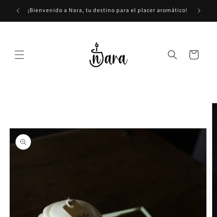
Ir
directamente
¡Bienvenido a Nara, tu destino para el placer aromático!
al contenido
Carrito
Ir
directamente
a la
información
del producto