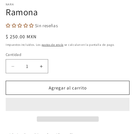
e
NARA
u
Ramona
v
m
Sin reseñas
Precio
$ 250.00 MXN
habitual
Impuestos incluidos. Los
gastos de envío
se calculan en la pantalla de pago.
Cantidad
Cantidad
Reducir
Aumentar
cantidad
cantidad
para
para
Ramona
Ramona
Agregar al carrito