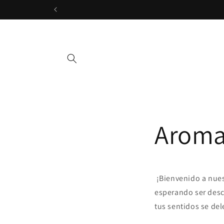
Ir
directamente
al contenido
Aroma
¡Bienvenido a nues
esperando ser desc
tus sentidos se del