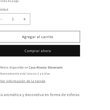
talla de pago.
ntidad
ntidad
Reducir
Aumentar
cantidad
cantidad
para
para
Esferas
Esferas
Agregar al carrito
Comprar ahora
Retiro disponible en
Casa Alianza Showroom
Normalmente está listo en 2 a 4 días
Ver información de la tienda
la aromática y decorativa en forma de esferas