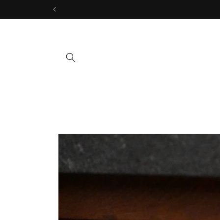
Ir
directamente
al contenido
Ir
directamente
a la
información
del producto