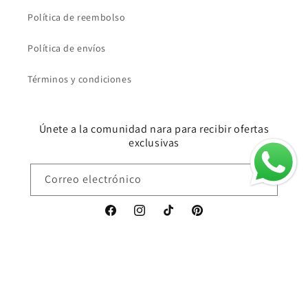
Política de reembolso
Política de envíos
Términos y condiciones
Únete a la comunidad nara para recibir ofertas
exclusivas
Correo electrónico
Facebook
https://www.instagram.com/nara.mexi
TikTok
Pinterest
Formas
de
© 2026,
nara
Tecnología de Shopify
pago
Política de reembolso