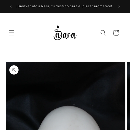
Ir
directamente
¡Bienvenido a Nara, tu destino para el placer aromático!
al contenido
Carrito
Ir
directamente
a la
información
del producto